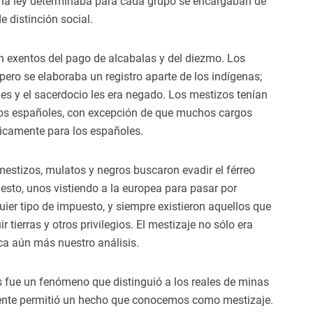
e la ley determinaba para cada grupo se encargaban de
 distinción social.
n exentos del pago de alcabalas y del diezmo. Los
ero se elaboraba un registro aparte de los indígenas;
es y el sacerdocio les era negado. Los mestizos tenían
los españoles, con excepción de que muchos cargos
nicamente para los españoles.
 mestizos, mulatos y negros buscaron evadir el férreo
uesto, unos vistiendo a la europea para pasar por
uier tipo de impuesto, y siempre existieron aquellos que
tierras y otros privilegios. El mestizaje no sólo era
ica aún más nuestro análisis.
s fue un fenómeno que distinguió a los reales de minas
anente permitió un hecho que conocemos como mestizaje.