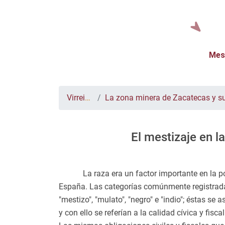
Mes
Virreinato
La zona minera de Zacatecas y su evolución 
El mestizaje en l
La raza era un factor importante en la p
España. Las categorías comúnmente registradas
"mestizo", "mulato", "negro" e "indio"; éstas s
y con ello se referían a la calidad cívica y fi